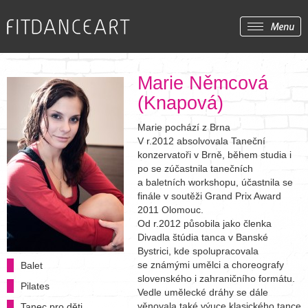
Marie Němcová
(Knapová)
Marie pochází z Brna
V r.2012 absolvovala Taneční
konzervatoři v Brně, během studia i
po se zúčastnila tanečních
a baletních workshopu, účastnila se
finále v soutěži Grand Prix Award
2011 Olomouc.
Od r.2012 působila jako členka
Divadla štúdia tanca v Banské
Bystrici, kde spolupracovala
se známými umělci a choreografy
Balet
slovenského i zahraničního formátu.
Pilates
Vedle umělecké dráhy se dále
věnovala také výuce klasického tance
Tanec pro děti