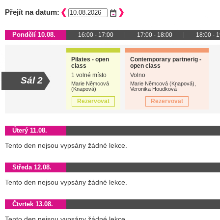
Přejít na datum:
Pondělí 10.08.
16:00 - 17:00
17:00 - 18:00
18:00 - 
Pilates - open
Contemporary partnerig -
class
open class
1 volné místo
Volno
Sál 2
Marie Němcová
Marie Němcová (Knapová),
(Knapová)
Veronika Houdková
Rezervovat
Rezervovat
Úterý 11.08.
Tento den nejsou vypsány žádné lekce.
Středa 12.08.
Tento den nejsou vypsány žádné lekce.
Čtvrtek 13.08.
Tento den nejsou vypsány žádné lekce.