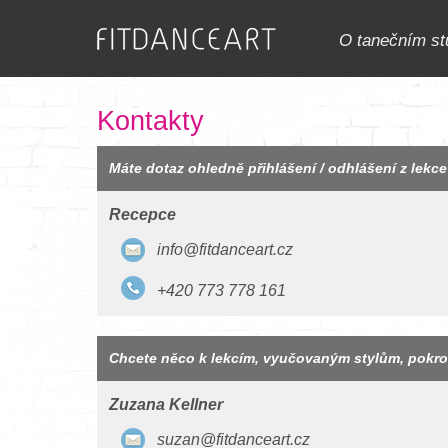
O tanečním st
Kontakty
Máte dotaz ohledně přihlášení / odhlášení z lekc
Recepce
info@fitdanceart.cz
+420 773 778 161
Chcete něco k lekcím, vyučovaným stylům, pokr
Zuzana Kellner
suzan@fitdanceart.cz