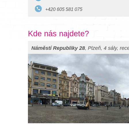
+420 605 581 075
Kde nás najdete?
Náměstí Republiky 28
, Plzeň, 4 sály, re