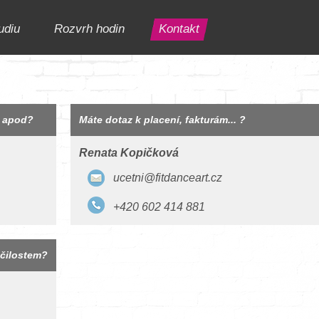
udiu
Rozvrh hodin
Kontakt
e apod?
Máte dotaz k placení, fakturám... ?
Renata Kopičková
ucetni@fitdanceart.cz
+420 602 414 881
očilostem?