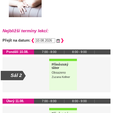
Nejbližší termíny lekcí:
Přejít na datum:
Pondělí 10.08.
7:00 - 8:00
8:00 - 9:00
Příměstský
tábor
Obsazeno
Sál 2
Zuzana Kellner
Úterý 11.08.
7:00 - 8:00
8:00 - 9:00