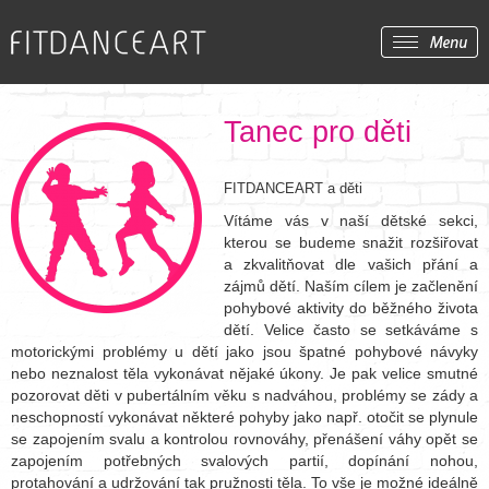
Tanec pro děti
FITDANCEART a děti
Vítáme vás v naší dětské sekci,
kterou se budeme snažit rozšiřovat
a zkvalitňovat dle vašich přání a
zájmů dětí. Naším cílem je začlenění
pohybové aktivity do běžného života
dětí. Velice často se setkáváme s
motorickými problémy u dětí jako jsou špatné pohybové návyky
nebo neznalost těla vykonávat nějaké úkony. Je pak velice smutné
pozorovat děti v pubertálním věku s nadváhou, problémy se zády a
neschopností vykonávat některé pohyby jako např. otočit se plynule
se zapojením svalu a kontrolou rovnováhy, přenášení váhy opět se
zapojením potřebných svalových partií, dopínání nohou,
protahování a udržování tak pružnosti těla. To vše je možné ideálně