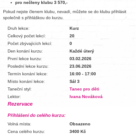
pro nečleny klubu 3 570,-
Pokud nejste členem klubu, nevadí, můžete se do klubu přihlásit
společně s přihláškou do kurzu.
Druh lekce:
Kurz
Celkový počet lekcí:
20
Počet zbývajících lekcí:
0
Den konání kurzu:
Každé úterý
První lekce kurzu:
03.02.2026
Poslední lekce kurzu:
23.06.2026
Termín konání lekce:
16:00 - 17:00
Místo konání lekce:
Sál 3
Taneční styl:
Tanec pro děti
Lektor:
Ivana Nováková
Rezervace
Přihlášení do celého kurzu:
Volná místa:
Obsazeno
Cena celého kurzu:
3400 Kč