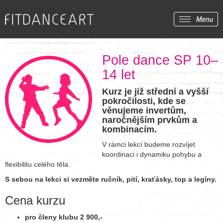
Pole dance SP 10–
14 let
Kurz je již střední a vyšší
pokročilosti, kde se
věnujeme invertům,
naročnějším prvkům a
kombinacím.
V rámci lekcí budeme rozvíjet
koordinaci i dynamiku pohybu a
flexibilitu celého těla.
S sebou na lekci si vezměte ručník, pití, kraťásky, top a legíny.
Cena kurzu
pro členy klubu 2 900,-