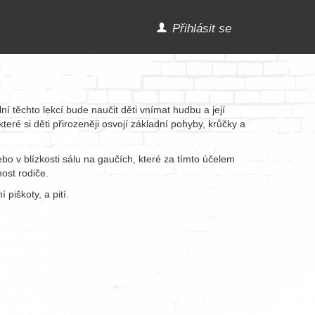
Přihlásit se
těchto lekcí bude naučit děti vnímat hudbu a její
ré si děti přirozeněji osvojí základní pohyby, krůčky a
o v blízkosti sálu na gaučích, které za tímto účelem
nost rodiče.
piškoty, a pití.