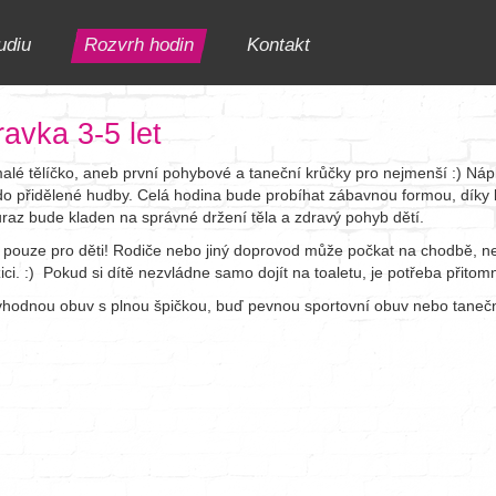
udiu
Rozvrh hodin
Kontakt
ravka 3-5 let
ělíčko, aneb první pohybové a taneční krůčky pro nejmenší :) Náplní 
o přidělené hudby. Celá hodina bude probíhat zábavnou formou, díky kte
ůraz bude kladen na správné držení těla a zdravý pohyb dětí.
 pouze pro děti! Rodiče nebo jiný doprovod může počkat na chodbě, neb
ci. :) Pokud si dítě nezvládne samo dojít na toaletu, je potřeba přitom
hodnou obuv s plnou špičkou, buď pevnou sportovní obuv nebo taneční 