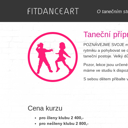
O tanečním st
Taneční příp
POZNÁVEJME SVOJE malé t
rytmiku a pohybovat se d
taneční postoje. Velký d
Pozor, lekce jsou určené
máme ve studiu k dispozi
S sebou dětem přibalte v
Cena kurzu
pro členy klubu 2 400,-
pro nečleny klubu 2 800,-