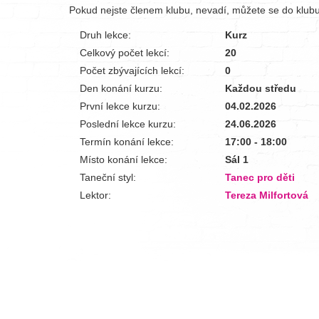
Pokud nejste členem klubu, nevadí, můžete se do klubu 
Druh lekce:
Kurz
Celkový počet lekcí:
20
Počet zbývajících lekcí:
0
Den konání kurzu:
Každou středu
První lekce kurzu:
04.02.2026
Poslední lekce kurzu:
24.06.2026
Termín konání lekce:
17:00 - 18:00
Místo konání lekce:
Sál 1
Taneční styl:
Tanec pro děti
Lektor:
Tereza Milfortová