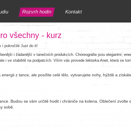
udiu
Rozvrh hodin
Kontakt
ro všechny - kurz
 i pokročilé Just do it!
blíbenější i žádanější v tanečních produkcích. Choreografie jsou elegantní, 
le i ve stabilitě na podpatcích. Vším vás provede lektorka Anet, která se tomut
 energii z tance, ale posílíte celé tělo, vytvarujete nohy, hýždě a získá
nce. Budou se vám určitě hodit i chrániče na kolena. Oblečení zvolte dle
my sobě.