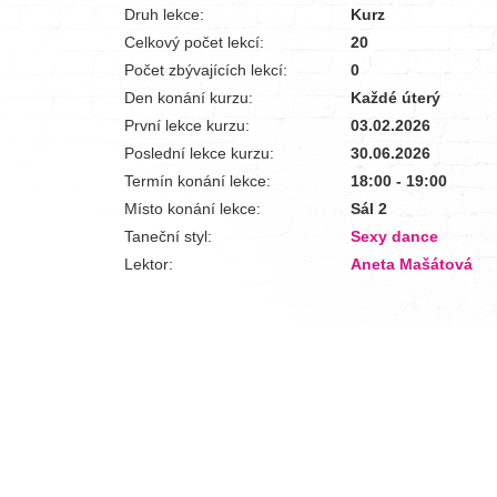
Druh lekce:
Kurz
Celkový počet lekcí:
20
Počet zbývajících lekcí:
0
Den konání kurzu:
Každé úterý
První lekce kurzu:
03.02.2026
Poslední lekce kurzu:
30.06.2026
Termín konání lekce:
18:00 - 19:00
Místo konání lekce:
Sál 2
Taneční styl:
Sexy dance
Lektor:
Aneta Mašátová