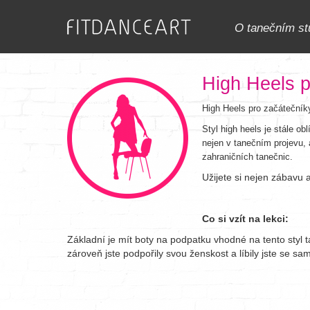
O tanečním st
High Heels p
High Heels pro začátečníky
Styl high heels je stále o
nejen v tanečním projevu, a
zahraničních tanečnic.
Užijete si nejen zábavu a
Co si vzít na lekci:
Základní je mít boty na podpatku vhodné na tento styl ta
zároveň jste podpořily svou ženskost a líbily jste se sa