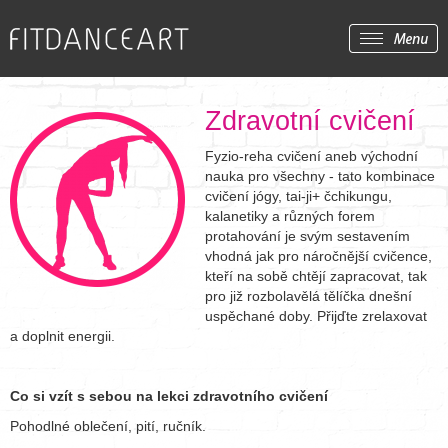
Zdravotní cvičení
Fyzio-reha cvičení aneb východní
nauka pro všechny - tato kombinace
cvičení jógy, tai-ji+ čchikungu,
kalanetiky a různých forem
protahování je svým sestavením
vhodná jak pro náročnější cvičence,
kteří na sobě chtějí zapracovat, tak
pro již rozbolavělá tělíčka dnešní
uspěchané doby. Přijďte zrelaxovat
a doplnit energii.
Co si vzít s sebou na lekci zdravotního cvičení
Pohodlné oblečení, pití, ručník.