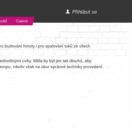
Přihlásit se
sálů
Galerie
pro budování hmoty i pro spalování tuků ze všech
dnotlivými cviky. Měla by být jen tak dlouhá, aby
tempu, nikoliv však na úkor správné techniky provedení.