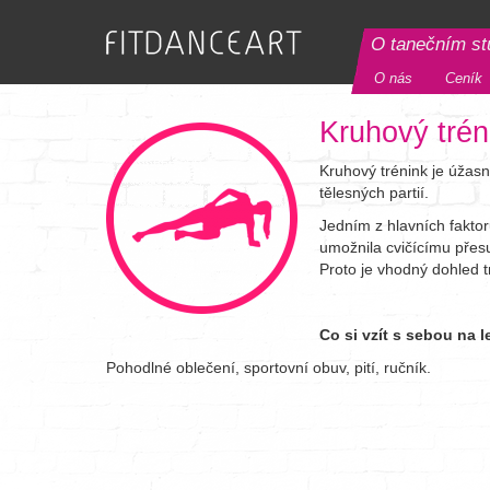
O tanečním st
O nás
Ceník
Kruhový trén
Kruhový trénink je úžasn
tělesných partií.
Jedním z hlavních faktor
umožnila cvičícímu přesu
Proto je vhodný dohled t
Co si vzít s sebou na 
Pohodlné oblečení, sportovní obuv, pití, ručník.