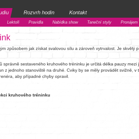
udiu
Rozvrh hodin
Kontakt
Lektoři
Pravidla
Nabídka show
Taneční styly
Pronájem 
ink
ým způsobem jak získat svalovou sílu a zároveň vytrvalost. Je skvělý 
ů správně sestaveného kruhového tréninku je určitá délka pauzy mezi je
n z jednoho stanoviště na druhé. Cviky by se měly provádět svižně, v 
renéra, aby případné chyby opravil.
lekci kruhového tréninku