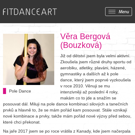
Věra Bergová
(Bouzková)
Již od dětství jsem byla velmi aktivní.
Zkoušela jsem různé druhy sportu od
aerobiku, atletiky, plaváni, házené,
gymnastiky a dalších až k pole
dance, který jsem poprvé vyzkoušela
v roce 2010. Věnuji se mu
Pole Dance
intenzivněji až poslední 4 roky,
makám co to jde a snažím se
posouvat dál. Miluji na pole dance kombinaci silových a tanečních
prvků a hlavně to, že se mám pořád kam posouvat. Stále vznikají
nové kombinace a prvky, takže mám pořád nové výzvy před sebou,
které chci překonat.
Na jaře 2017 jsem se po roce vrátila z Kanady, kde jsem načerpala