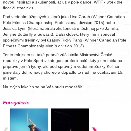
novou inspiraci a zkušenosti, ať už v pole dance, WTF - work the
floor či strečinku.
Pod vedením úžasných lektorů jako Lisa Corah (Winner Canadian
Pole Fitness Championship Professional division 2015) nebo
Jessica Lynn (která nabírala zkušenosti u těch nej jako Jamilla,
Jenyne Butterfly a Suwasit). Další člověk, který mě inspiroval
společnými tréninky byl úžasný Ricky Pang (Winner Canadian Pole
Fitness Championship Men´s division 2013).
Tento rok jsem se také poprvé zúčastnila Mistrovství České
republiky v Pole Sport v kategorii profesionálů, kdy jsem měla na
přípravu jen tři týdny, ale pod správným vedením Zuzky Kellner
jsme daly dohromady choreo a dopadlo to nad má očekávání 15.
místem.
Na svých lekcích se na Vás budu moc těšit.
Fotogalerie: