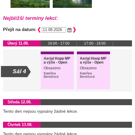
Nejbližší termíny lekcí:
Přejít na datum:
Úterý 11.08.
16:00 - 17:00
17:00 - 18:00
Aerial Hopp MP
Aerial Hoop MP
a výše - Open
a výše - Open
class
class
Obsazeno
Obsazeno
Sál 4
Kateřina
Kateřina
Benešová
Benešová
Středa 12.08.
Tento den nejsou vypsány žádné lekce.
Čtvrtek 13.08.
Tento den nejsou vypsány žádné lekce.