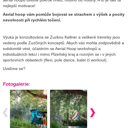
aerial hoopu uvidíte pokrok hned, hodinu od hodiny. A to je fakt ta
nejlepší motivace!
Aerial hoop vám pomůže bojovat se strachem z výšek a pocity
nevolnosti při rychlém točení.
Výuka je konzultována se Zuzkou Kellner a veškeré tréninky jsou
vedeny podle Zuzčiných konceptů. Abych vás mohla zodpovědně a
svědomitě vést, účastním se Aerial Hoop workshopů a
individuálních lekcí i mimo Plzeňský kraj a rozvíjím se i v jiných
sportovních oblastech (flexi, pole dance, balet či workout) .
Uvidíme se?
Fotogalerie: