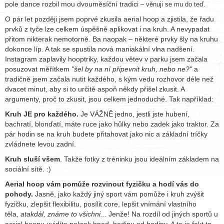
pole dance rozbil mou dvouměsíční tradici
– věnuji se mu do teď.
O pár let později jsem poprvé zkusila aerial hoop a zjistila, že řadu
prvků z tyče lze celkem úspěšně aplikovat i na kruh. A nevypadat
přitom nikterak nemotorně. Ba naopak – některé prvky šly na kruhu
dokonce líp. A tak se spustila nová maniakální vlna nadšení.
Instagram zaplavily hooptriky, každou větev v parku jsem začala
posuzovat měřítkem
"šel by na ní připevnit kruh, nebo ne?"
a
tradičně jsem začala nutit každého, s kým vedu rozhovor déle než
dvacet minut, aby si to určitě aspoň někdy přišel zkusit. A
argumenty, proč to zkusit, jsou celkem jednoduché. Tak například:
Kruh JE pro každého.
Je VÁŽNĚ jedno, jestli jste hubení,
bachratí, blonďatí, máte ruce jako hůlky nebo zadek jako traktor. Za
pár hodin se na kruh budete přitahovat jako nic a základní tríčky
zvládnete levou zadní.
Kruh sluší všem
. Takže fotky z tréninku jsou ideálním základem na
sociální sítě. :)
Aerial hoop vám pomůže rozvinout fyzičku a hodí vás do
pohody.
Jasně, jako každý jiný sport vám pomůže i kruh zvýšit
fyzičku, zlepšit flexibilitu, posílit core, lepšit vnímání vlastního
těla,
atakdál, známe to všichni..
. Jenže! Na rozdíl od jiných sportů u