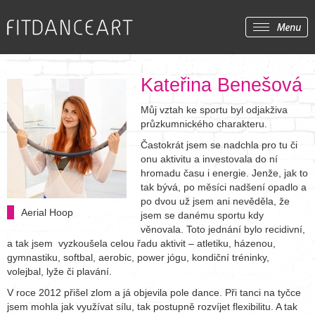
Kateřina Benešová
Můj vztah ke sportu byl odjakživa
průzkumnického charakteru.
Častokrát jsem se nadchla pro tu či
onu aktivitu a investovala do ní
hromadu času i energie. Jenže, jak to
tak bývá, po měsíci nadšení opadlo a
po dvou už jsem ani nevěděla, že
Aerial Hoop
jsem se danému sportu kdy
věnovala. Toto jednání bylo recidivní,
a tak jsem vyzkoušela celou řadu aktivit – atletiku, házenou,
gymnastiku, softbal, aerobic, power jógu, kondiční tréninky,
volejbal, lyže či plavání.
V roce 2012 přišel zlom a já objevila pole dance. Při tanci na tyčce
jsem mohla jak využívat sílu, tak postupně rozvíjet flexibilitu. A tak