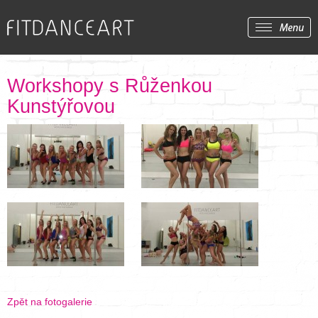
Workshopy s Růženkou
Kunstýřovou
Zpět na fotogalerie