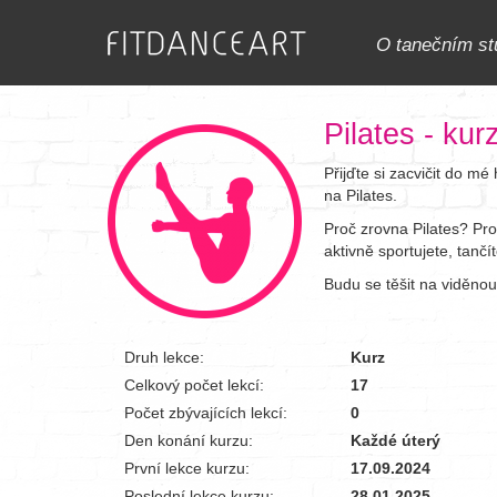
O tanečním st
Pilates - kur
Přijďte si zacvičit do m
na Pilates.
Proč zrovna Pilates? Pro
aktivně sportujete, tančí
Budu se těšit na viděnou
Druh lekce:
Kurz
Celkový počet lekcí:
17
Počet zbývajících lekcí:
0
Den konání kurzu:
Každé úterý
První lekce kurzu:
17.09.2024
Poslední lekce kurzu:
28.01.2025