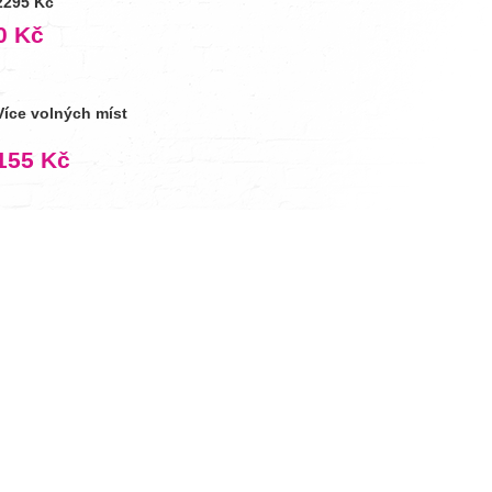
2295 Kč
0 Kč
Více volných míst
155 Kč