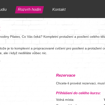
udiu
Rozvrh hodin
Kontakt
z
é hodiny Pilates. Co Vás čeká? Kompletní protažení a posílení celého tě
tože je to komplexní a propracované cvičení pro posílení a protažení c
te, ale i když neděláte vůbec nic.
.
Rezervace
Chcete-li provést rezervaci, mus
Přihlášení do celého kurzu:
Volná místa: