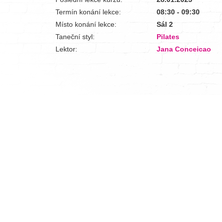
Termín konání lekce:
08:30 - 09:30
Místo konání lekce:
Sál 2
Taneční styl:
Pilates
Lektor:
Jana Conceicao