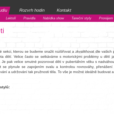
udiu
Rozvrh hodin
Kontakt
Lektoři
Pravidla
Nabídka show
Taneční styly
Pronájem 
ti
é sekci, kterou se budeme snažit rozšiřovat a zkvalitňovat dle vašich
ota dětí. Velice často se setkáváme s motorickými problémy u dětí 
. Je pak velice smutné pozorovat děti v pubertálním věku s nadváho
it se plynule se zapojením svalu a kontrolou rovnováhy, přenášení
ání a udržování tak pružnosti těla. To vše je možné ideálně budovat a 
stylů: