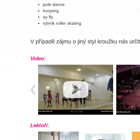
pole dance
hooping
ay fly
rytmik roller skating
V případě zájmu o jiný styl kroužku nás urč
Video:
Lektoři: