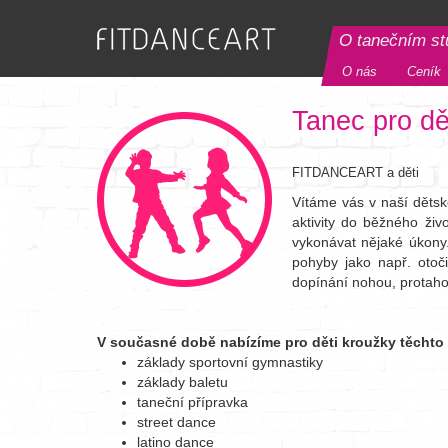
O tanečním st
O nás
Ceník
Tanec pro dě
FITDANCEART a děti
Vítáme vás v naší dětsk
aktivity do běžného živ
vykonávat nějaké úkony
pohyby jako např. otoč
dopínání nohou, protahov
V současné době nabízíme pro děti kroužky těchto 
základy sportovní gymnastiky
základy baletu
taneční přípravka
street dance
latino dance