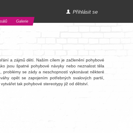
Přihlásit se
sálů
Galerie
 přání a zájmů dětí. Naším cílem je začlenění pohybové
jako jsou špatné pohybové návyky nebo neznalost těla
u, problémy se zády a neschopností vykonávat některé
 váhy opět se zapojením potřebných svalových partií,
vytvářet tak pohybové stereotypy již od dětství.