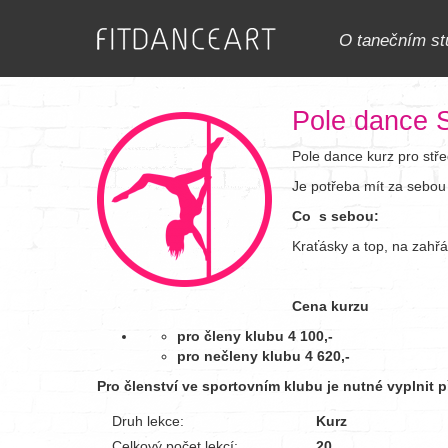
O tanečním st
Pole dance S
Pole dance kurz pro stře
Je potřeba mít za sebou 
Co s sebou:
Kraťásky a top, na zahřátí
Cena kurzu
pro členy klubu 4 100,-
pro nečleny klubu 4 620,-
Pro členství ve sportovním klubu je nutné vyplnit p
Druh lekce:
Kurz
Celkový počet lekcí:
20