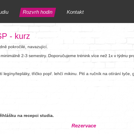
udiu
Rozvrh hodin
Kontakt
P - kurz
dně pokročilé, navazující.
minimálně 2-3 semestry. Doporučujeme trénink více než 1x v týdnu pro roz
 legíny/tepláky, třičko popř. lehčí mikinu. Pití a ručník na otírání tyče, g
řihlášku na recepci studia.
Rezervace