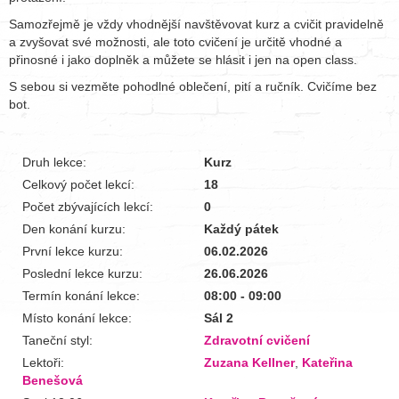
Samozřejmě je vždy vhodnější navštěvovat kurz a cvičit pravidelně
a zvyšovat své možnosti, ale toto cvičení je určitě vhodné a
přinosné i jako doplněk a můžete se hlásit i jen na open class.
S sebou si vezměte pohodlné oblečení, pití a ručník. Cvičíme bez
bot.
Druh lekce:
Kurz
Celkový počet lekcí:
18
Počet zbývajících lekcí:
0
Den konání kurzu:
Každý pátek
První lekce kurzu:
06.02.2026
Poslední lekce kurzu:
26.06.2026
Termín konání lekce:
08:00 - 09:00
Místo konání lekce:
Sál 2
Taneční styl:
Zdravotní cvičení
Lektoři:
Zuzana Kellner
,
Kateřina
Benešová