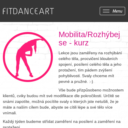
Mobilita/Rozhýbej
se - kurz
Lekce jsou zaměřeny na rozhýbání
celého těla, procvičení kloubních
spojení, posílení celého těla a jeho
protažení, tím pádem zvýšení
pohyblivosti. Svaly chceme mít
pevné a pružné. :-)
Vše bude přizpůsobeno možnostem
klientů, cviky budou mít své modifikace dle pokročilosti. Určitě se
snámi zapotíte, možná pocítíte svaly o kterých jste netušili, že je
máte a naším cílem bude, abyste se cítili lépe a své tělo více
vnímali.
Každý týden budeme střídat zaměření na posílení a zaměření na
protažení.