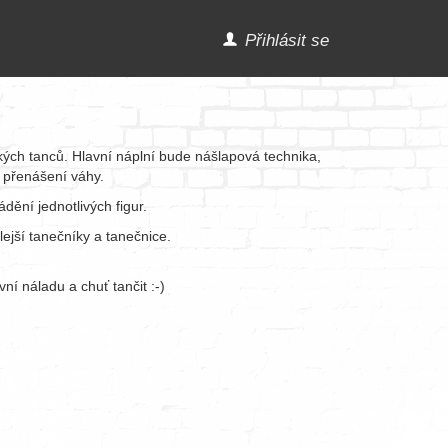
Přihlásit se
kých tanců. Hlavní náplní bude nášlapová technika,
é přenášení váhy.
ění jednotlivých figur.
lejší tanečníky a tanečnice.
ní náladu a chuť tančit :-)