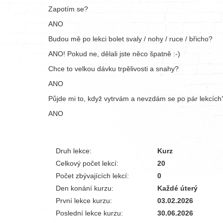
Zapotím se?
ANO
Budou mě po lekci bolet svaly / nohy / ruce / břicho?
ANO! Pokud ne, dělali jste něco špatně :-)
Chce to velkou dávku trpělivosti a snahy?
ANO
Půjde mi to, když vytrvám a nevzdám se po pár lekcích
ANO
Druh lekce:
Kurz
Celkový počet lekcí:
20
Počet zbývajících lekcí:
0
Den konání kurzu:
Každé úterý
První lekce kurzu:
03.02.2026
Poslední lekce kurzu:
30.06.2026