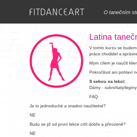
O tanečním st
Latina taneč
V tomto kurzu se budeme
práce chodidel a správné
Mým cílem je naučit kli
Pokročilost ani pohlaví n
S sebou na lekci:
Dámy - sukni/šaty/legíny 
FAQ:
Je to jednoduché a snadno naučitelné?
NE
Budu se již od první lekce cítít dobře a přirozeně?
NE