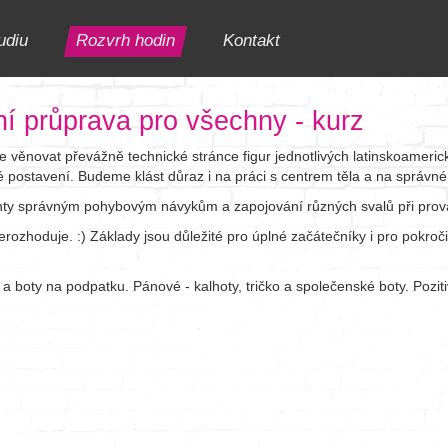
udiu
Rozvrh hodin
Kontakt
ní průprava pro všechny - kurz
 věnovat převážně technické stránce figur jednotlivých latinskoameric
 postavení. Budeme klást důraz i na práci s centrem těla a na správn
enty správným pohybovým návykům a zapojování různých svalů při provád
erozhoduje. :) Základy jsou důležité pro úplné začátečníky i pro pokroči
a boty na podpatku. Pánové - kalhoty, tričko a společenské boty. Pozitiv