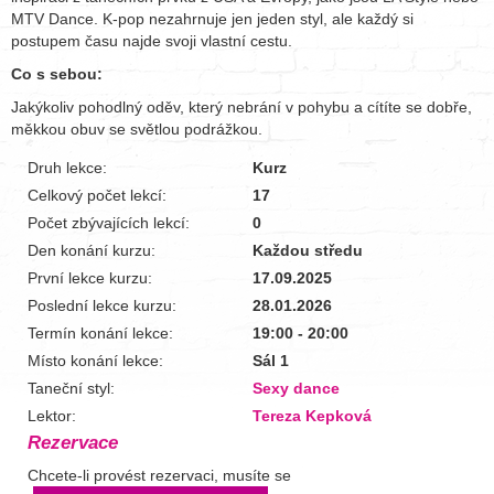
MTV Dance. K-pop nezahrnuje jen jeden styl, ale každý si
postupem času najde svoji vlastní cestu.
Co s sebou:
Jakýkoliv pohodlný oděv, který nebrání v pohybu a cítíte se dobře,
měkkou obuv se světlou podrážkou.
Druh lekce:
Kurz
Celkový počet lekcí:
17
Počet zbývajících lekcí:
0
Den konání kurzu:
Každou středu
První lekce kurzu:
17.09.2025
Poslední lekce kurzu:
28.01.2026
Termín konání lekce:
19:00 - 20:00
Místo konání lekce:
Sál 1
Taneční styl:
Sexy dance
Lektor:
Tereza Kepková
Rezervace
Chcete-li provést rezervaci, musíte se