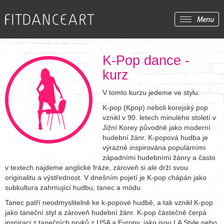
K-Pop dance -
kurz
V tomto kurzu jedeme ve stylu:
K-pop (Kpop) neboli korejský pop
vznikl v 90. letech minulého století v
Jižní Korey původně jako moderní
hudební žánr. K-popová hudba je
výrazně inspirována populárními
západními hudebními žánry a často
v textech najdeme anglické fráze, zároveň si ale drží svou
originalitu a výstřednost. V dnešním pojetí je K-pop chápán jako
subkultura zahrnující hudbu, tanec a módu.
Tanec patří neodmyslitelně ke k-popové hudbě, a tak vznikl K-pop
jako taneční styl a zároveň hudební žánr. K-pop částečně čerpá
inspiraci z tanečních prvků z USA a Evropy, jako jsou LA Style nebo