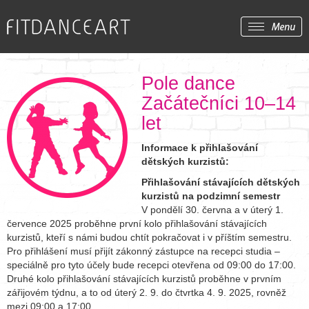
Pole dance
Začátečníci 10–14
let
Informace k přihlašování
dětských kurzistů:
Přihlašování stávajících dětských
kurzistů na podzimní semestr
V pondělí 30. června a v úterý 1.
července 2025 proběhne první kolo přihlašování stávajících
kurzistů, kteří s námi budou chtít pokračovat i v příštím semestru.
Pro přihlášení musí přijít zákonný zástupce na recepci studia –
speciálně pro tyto účely bude recepci otevřena od 09:00 do 17:00.
Druhé kolo přihlašování stávajících kurzistů proběhne v prvním
zářijovém týdnu, a to od úterý 2. 9. do čtvrtka 4. 9. 2025, rovněž
mezi 09:00 a 17:00.