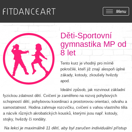
Děti-Sportovní
gymnastika MP od
8 let
Tento kurz je vhodný pro mírně
pokročilé, kteří již znají alespoň úplné
zákady, kotouly, zkoušely hvězdy
apod.
Ideální způsob, jak rozvinout základní
fyzickou zdatnost dětí. Cvičení je zaměřeno na rozvoj pohybových
schopností dětí, pohybovou koordinaci a prostorovou orientaci, odvahu a
samostatnost. Hodina zahrnuje rozcvičku, cvičení s vahou vlastního těla
a nácvik různých akrobatických kousků, kterými jsou např. kotouly,
stojky, hvězdy či rondáty.
Na lekci je maximálně 11 dětí, aby byl zaručen individuální přístup