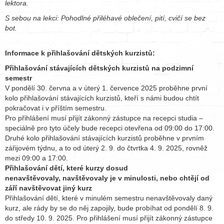
lektora.
S sebou na lekci: Pohodlné přiléhavé oblečení, pití, cvičí se bez
bot.
Informace k přihlašování dětských kurzistů:
Přihlašování stávajících dětských kurzistů na podzimní
semestr
V pondělí 30. června a v úterý 1. července 2025 proběhne první
kolo přihlašování stávajících kurzistů, kteří s námi budou chtít
pokračovat i v příštím semestru.
Pro přihlášení musí přijít zákonný zástupce na recepci studia –
speciálně pro tyto účely bude recepci otevřena od 09:00 do 17:00.
Druhé kolo přihlašování stávajících kurzistů proběhne v prvním
zářijovém týdnu, a to od úterý 2. 9. do čtvrtka 4. 9. 2025, rovněž
mezi 09:00 a 17:00.
Přihlašování dětí, které kurzy dosud
nenavštěvovaly, navštěvovaly je v minulosti, nebo chtějí od
září navštěvovat jiný kurz
Přihlašování dětí, které v minulém semestru nenavštěvovaly daný
kurz, ale rády by se do něj zapojily, bude probíhat od pondělí 8. 9.
do středy 10. 9. 2025. Pro přihlášení musí přijít zákonný zástupce