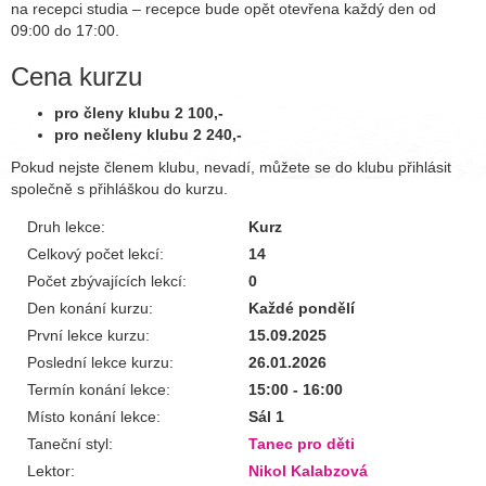
na recepci studia – recepce bude opět otevřena každý den od
09:00 do 17:00.
Cena kurzu
pro členy klubu 2 100,-
pro nečleny klubu 2 240,-
Pokud nejste členem klubu, nevadí, můžete se do klubu přihlásit
společně s přihláškou do kurzu.
Druh lekce:
Kurz
Celkový počet lekcí:
14
Počet zbývajících lekcí:
0
Den konání kurzu:
Každé pondělí
První lekce kurzu:
15.09.2025
Poslední lekce kurzu:
26.01.2026
Termín konání lekce:
15:00 - 16:00
Místo konání lekce:
Sál 1
Taneční styl:
Tanec pro děti
Lektor:
Nikol Kalabzová