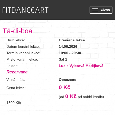
Tá-di-boa
Druh lekce:
Otevřená lekce
Datum konání lekce:
14.06.2026
Termín konání lekce:
19:00 - 20:30
Místo konání lekce:
Sál 1
Lektor:
Lucie Vyletová Matějková
Rezervace
Volná místa:
Obsazeno
0 Kč
Cena lekce:
0 Kč
(od
při nabití kreditu
1500 Kč)