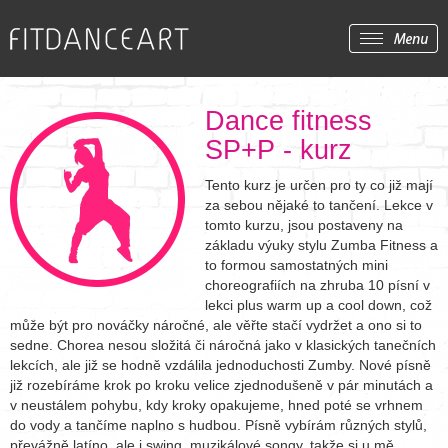
Dance fitness
SP+P - kurz
Tento kurz je určen pro ty co již mají
za sebou nějaké to tančení. Lekce v
tomto kurzu, jsou postaveny na
základu výuky stylu Zumba Fitness a
to formou samostatných mini
choreografiích na zhruba 10 písní v
lekci plus warm up a cool down, což
může být pro nováčky náročné, ale věřte stačí vydržet a ono si to
sedne. Chorea nesou složitá či náročná jako v klasických tanečních
lekcích, ale již se hodně vzdálila jednoduchosti Zumby. Nové písně
již rozebíráme krok po kroku velice zjednodušeně v pár minutách a
v neustálem pohybu, kdy kroky opakujeme, hned poté se vrhnem
do vody a tančíme naplno s hudbou. Písně vybírám různých stylů,
převážně latíno, ale i swing, muzikálové songy, takže si u mě