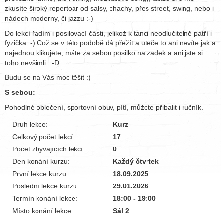
zkusíte široký repertoár od salsy, chachy, přes street, swing, nebo i
nádech moderny, či jazzu :-)
Do lekcí řadím i posilovací části, jelikož k tanci neodlučitelně patří i
fyzička :-) Což se v této podobě dá přežít a uteče to ani nevíte jak a
najednou klikujete, máte za sebou posilko na zadek a ani jste si
toho nevšimli. :-D
Budu se na Vás moc těšit :)
S sebou:
Pohodlné oblečení, sportovní obuv, pítí, můžete přibalit i ručník.
Druh lekce:
Kurz
Celkový počet lekcí:
17
Počet zbývajících lekcí:
0
Den konání kurzu:
Každý čtvrtek
První lekce kurzu:
18.09.2025
Poslední lekce kurzu:
29.01.2026
Termín konání lekce:
18:00 - 19:00
Místo konání lekce:
Sál 2