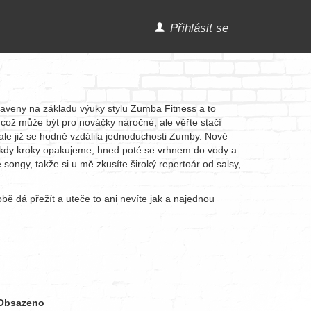
Přihlásit se
staveny na základu výuky stylu Zumba Fitness a to
 což může být pro nováčky náročné, ale věřte stačí
 ale již se hodně vzdálila jednoduchosti Zumby. Nové
, kdy kroky opakujeme, hned poté se vrhnem do vody a
songy, takže si u mě zkusíte široký repertoár od salsy,
odobě dá přežít a uteče to ani nevíte jak a najednou
Obsazeno