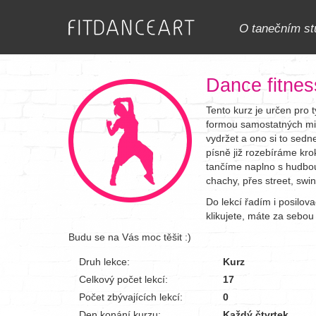
O tanečním st
Dance fitnes
Tento kurz je určen pro 
formou samostatných mini
vydržet a ono si to sedn
písně již rozebíráme kr
tančíme naplno s hudbou.
chachy, přes street, swi
Do lekcí řadím i posilova
klikujete, máte za sebou 
Budu se na Vás moc těšit :)
Druh lekce:
Kurz
Celkový počet lekcí:
17
Počet zbývajících lekcí:
0
Den konání kurzu:
Každý čtvrtek