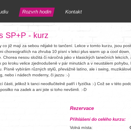
udiu
Rozvrh hodin
Kontakt
s SP+P - kurz
ty co již mají za sebou nějaké to tančení. Lekce v tomto kurzu, jsou po
 choreografiích na zhruba 10 písní v lekci plus warm up a cool down,
e. Chorea nesou složitá či náročná jako v klasických tanečních lekcích,
ok po kroku velice zjednodušeně v pár minutách a v neustálem pohybu
 Písně vybírám různých stylů, převážně latíno, ale i swing, muzikálové 
ng, nebo i nádech moderny, či jazzu :-)
cí části, jelikož k tanci neodlučitelně patří i fyzička :-) Což se v této p
posilko na zadek a ani jste si toho nevšimli. :-D
Rezervace
Přihlášení do celého kurzu:
Volná místa: