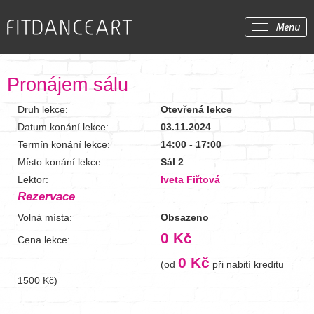
Pronájem sálu
Druh lekce:
Otevřená lekce
Datum konání lekce:
03.11.2024
Termín konání lekce:
14:00 - 17:00
Místo konání lekce:
Sál 2
Lektor:
Iveta Fiřtová
Rezervace
Volná místa:
Obsazeno
0 Kč
Cena lekce:
0 Kč
(od
při nabití kreditu
1500 Kč)