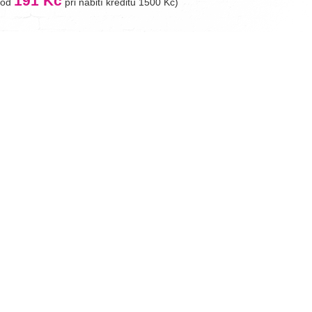
191 Kč
(od
při nabití kreditu 1500 Kč)