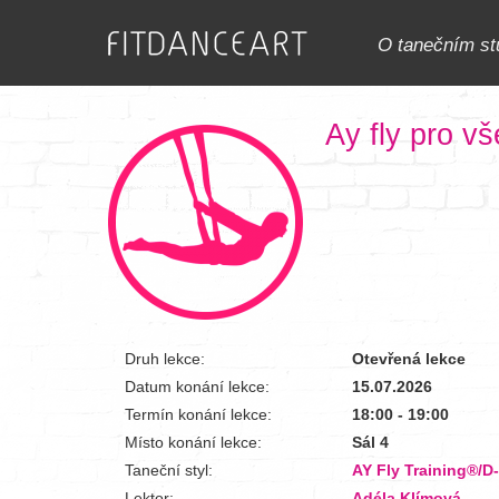
O tanečním st
Ay fly pro v
Druh lekce:
Otevřená lekce
Datum konání lekce:
15.07.2026
Termín konání lekce:
18:00 - 19:00
Místo konání lekce:
Sál 4
Taneční styl:
AY Fly Training®/D
Lektor:
Adéla Klímová