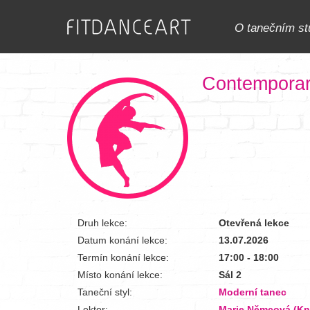
O tanečním st
Contemporar
Druh lekce:
Otevřená lekce
Datum konání lekce:
13.07.2026
Termín konání lekce:
17:00 - 18:00
Místo konání lekce:
Sál 2
Taneční styl:
Moderní tanec
Lektor:
Marie Němcová (K