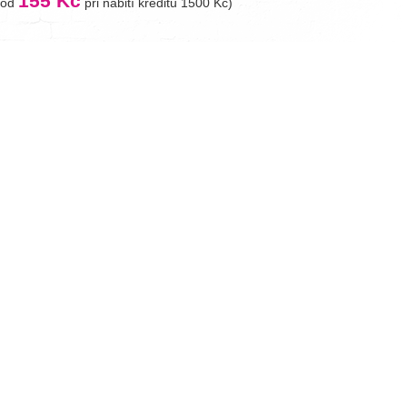
155 Kč
(od
při nabití kreditu 1500 Kč)