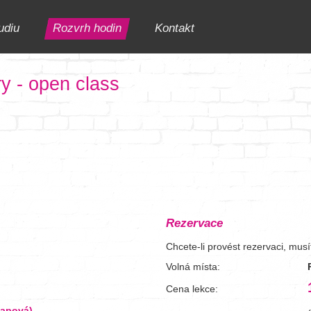
udiu
Rozvrh hodin
Kontakt
y - open class
Rezervace
Chcete-li provést rezervaci, mus
Volná místa:
Cena lekce:
napová)